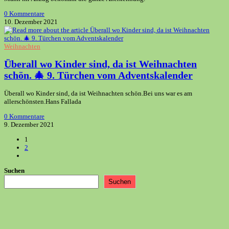
0 Kommentare
10. Dezember 2021
Weihnachten
Überall wo Kinder sind, da ist Weihnachten
schön. 🎄 9. Türchen vom Adventskalender
Überall wo Kinder sind, da ist Weihnachten schön.Bei uns war es am
allerschönsten.Hans Fallada
0 Kommentare
9. Dezember 2021
1
2
Gehe
zur
Suchen
nächsten
Seite
Suchen