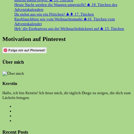
Heute Nacht werden die Waagen umgestellt! 🎄 18. Türchen des
Adventskalenders
Du siehst aus wie ein Flittchen! 🎄🌲 17. Türchen
Knoblauchbrot wie vom Weihnachtsmarkt 🎄16. Türchen vom
Adventskalender
Heb’ die Eierkartons aus der Weihnachtsbäckerei auf 🎄 15. Türchen
Motivation auf Pinterest
Folge mir auf Pinterest!
Über mich
Kerstin
Hallo, ich bin Kerstin! Ich freue mich, dir täglich Dinge zu zeigen, die dich zum
Lächeln bringen.
Opens
in
Opens
a
in
Opens
new
a
in
Opens
tab
new
a
in
tab
new
a
Recent Posts