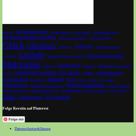
Adventskalender
Advent
Aufbewahrung
aufgeräumt
Christbaumkugeln
die kleinen Dinge im Leben
Freude verschenken
Geteilte Freude
Glück
Glücklich
Hoffnung
Glühwein
Knoblauchcreme
Lächeln
Montagsmotivation
Life Hack
Mittelalter Rezepte einfach
Motivation
Perspektive
Ordnung
Praktisch
Rahmfladen vegetarisch
Schönheit kommt von innen
Seele
selbstfürsorge
Rezept
Spruch
Sorglosigkeit
Tiere
Soul Food
Tipps
Tricks
Upcycling
Weihnachten
Weihnachtskalender
Weihnachtsbaumkugeln
weihnachtsmarkt
weihnachtsrezepte
Weihnachtsschmuck
Weihnachtszeit
Weiterverwenden
Zero Waste
Zitat
Zuversicht
Zufriedenheit
Folge Kerstin auf Pinterest
Folge mir
Datenschutzerklärung