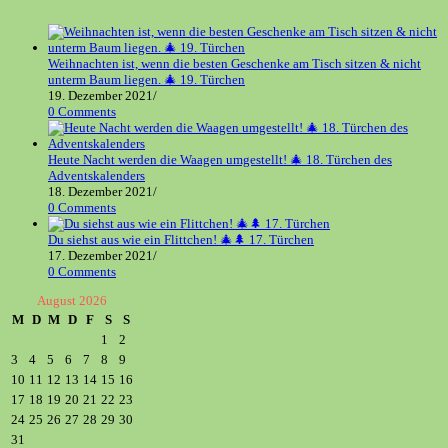
tab
new
tab
Weihnachten ist, wenn die besten Geschenke am Tisch sitzen & nicht
unterm Baum liegen. 🎄 19. Türchen
19. Dezember 2021
/
0 Comments
Heute Nacht werden die Waagen umgestellt! 🎄 18. Türchen des
Adventskalenders
18. Dezember 2021
/
0 Comments
Du siehst aus wie ein Flittchen! 🎄🌲 17. Türchen
17. Dezember 2021
/
0 Comments
August 2026
M
D
M
D
F
S
S
1
2
3
4
5
6
7
8
9
10
11
12
13
14
15
16
17
18
19
20
21
22
23
24
25
26
27
28
29
30
31