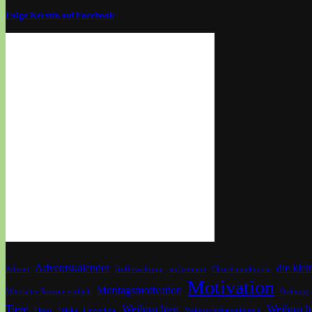
Folge Kerstin auf Facebook
Adventskalender
die kle
Advent
Aufbewahrung
aufgeräumt
Christbaumkugeln
Motivation
Montagsmotivation
Mittelalter Rezepte einfach
Ordnung
Tiere
Weihnachten
Weihnacht
Tipps
Tricks
Upcycling
Weihnachtsbaumkugeln