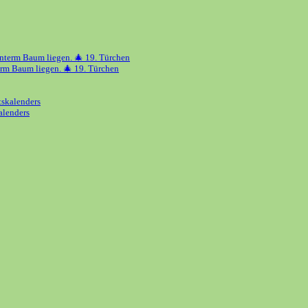
erm Baum liegen. 🎄 19. Türchen
alenders