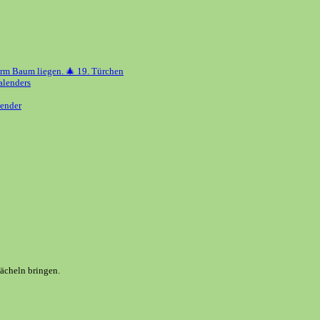
erm Baum liegen. 🎄 19. Türchen
alenders
ender
Lächeln bringen.