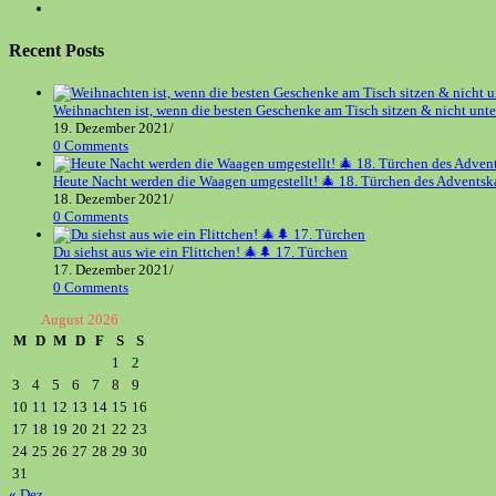
new
a
in
Opens
tab
new
a
in
tab
new
a
Recent Posts
tab
new
tab
Weihnachten ist, wenn die besten Geschenke am Tisch sitzen & nicht unt
19. Dezember 2021
/
0 Comments
Heute Nacht werden die Waagen umgestellt! 🎄 18. Türchen des Adventsk
18. Dezember 2021
/
0 Comments
Du siehst aus wie ein Flittchen! 🎄🌲 17. Türchen
17. Dezember 2021
/
0 Comments
August 2026
M
D
M
D
F
S
S
1
2
3
4
5
6
7
8
9
10
11
12
13
14
15
16
17
18
19
20
21
22
23
24
25
26
27
28
29
30
31
« Dez.