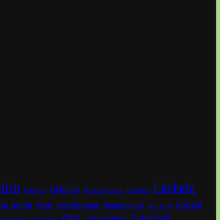
Lächeln
lich
Hoffnung
Glühwein
Knoblauchcreme
Life Hack
on innen
Spruch
Seele
selbstfürsorge
Sorglosigkeit
Soul Food
Zitat
Zuversicht
Zufriedenheit
erverwenden
Zero Waste