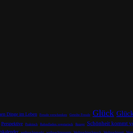
Glück
Glück
inen Dinge im Leben
Freude verschenken
Geteilte Freude
Schönheit kommt v
Perspektive
Praktisch
Rahmfladen vegetarisch
Rezept
skalender
weihnachtsmarkt
weihnachtsrezepte
Weihnachtsschmuck
Weihnachtszeit
Weit