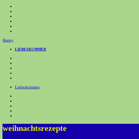
Zum
Inhalt
springen
Happy
LIEBESKUMMER
Liebeskummer
weihnachtsrezepte