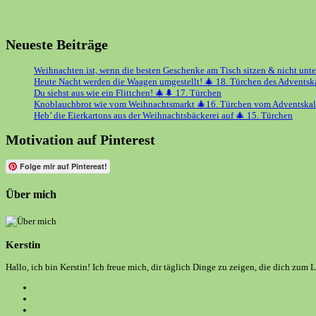
Neueste Beiträge
Weihnachten ist, wenn die besten Geschenke am Tisch sitzen & nicht unt
Heute Nacht werden die Waagen umgestellt! 🎄 18. Türchen des Adventsk
Du siehst aus wie ein Flittchen! 🎄🌲 17. Türchen
Knoblauchbrot wie vom Weihnachtsmarkt 🎄16. Türchen vom Adventskal
Heb’ die Eierkartons aus der Weihnachtsbäckerei auf 🎄 15. Türchen
Motivation auf Pinterest
Folge mir auf Pinterest!
Über mich
Kerstin
Hallo, ich bin Kerstin! Ich freue mich, dir täglich Dinge zu zeigen, die dich zum 
Opens
in
Opens
a
in
Opens