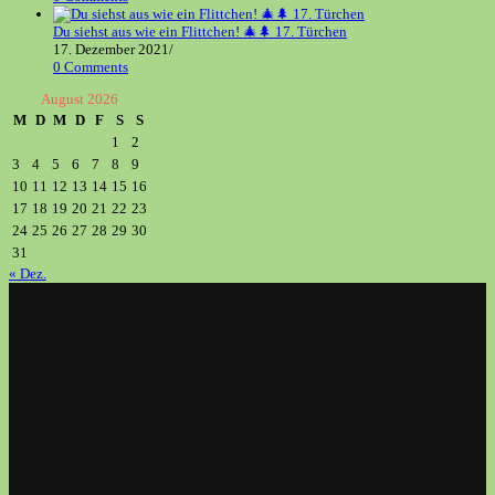
Du siehst aus wie ein Flittchen! 🎄🌲 17. Türchen
17. Dezember 2021
/
0 Comments
August 2026
M
D
M
D
F
S
S
1
2
3
4
5
6
7
8
9
10
11
12
13
14
15
16
17
18
19
20
21
22
23
24
25
26
27
28
29
30
31
« Dez.