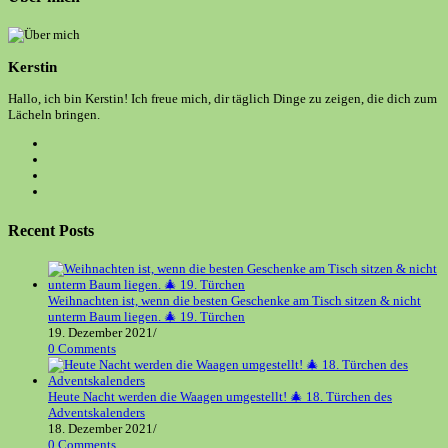
Kerstin
Hallo, ich bin Kerstin! Ich freue mich, dir täglich Dinge zu zeigen, die dich zum
Lächeln bringen.
Opens
in
Opens
a
in
Opens
new
a
in
Opens
tab
new
a
in
tab
new
a
Recent Posts
tab
new
tab
Weihnachten ist, wenn die besten Geschenke am Tisch sitzen & nicht
unterm Baum liegen. 🎄 19. Türchen
19. Dezember 2021
/
0 Comments
Heute Nacht werden die Waagen umgestellt! 🎄 18. Türchen des
Adventskalenders
18. Dezember 2021
/
0 Comments