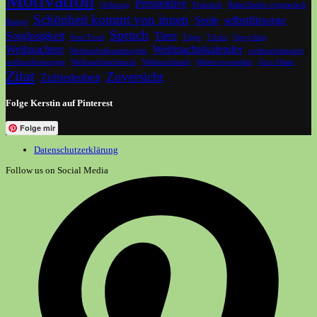
Motivation
Perspektive
Ordnung
Praktisch
Rahmfladen vegetarisch
Schönheit kommt von innen
Seele
selbstfürsorge
Rezept
Spruch
Sorglosigkeit
Tiere
Soul Food
Tipps
Tricks
Upcycling
Weihnachten
Weihnachtskalender
Weihnachtsbaumkugeln
weihnachtsmarkt
weihnachtsrezepte
Weihnachtsschmuck
Weihnachtszeit
Weiterverwenden
Zero Waste
Zitat
Zuversicht
Zufriedenheit
Folge Kerstin auf Pinterest
Folge mir
Datenschutzerklärung
Follow us on Social Media