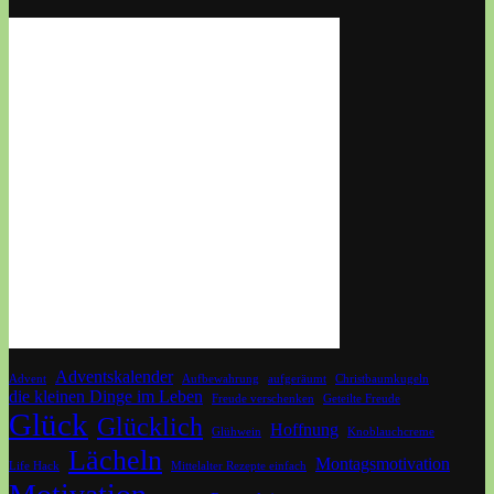
Adventskalender
Advent
Aufbewahrung
aufgeräumt
Christbaumkugeln
die kleinen Dinge im Leben
Freude verschenken
Geteilte Freude
Glück
Glücklich
Hoffnung
Glühwein
Knoblauchcreme
Lächeln
Montagsmotivation
Life Hack
Mittelalter Rezepte einfach