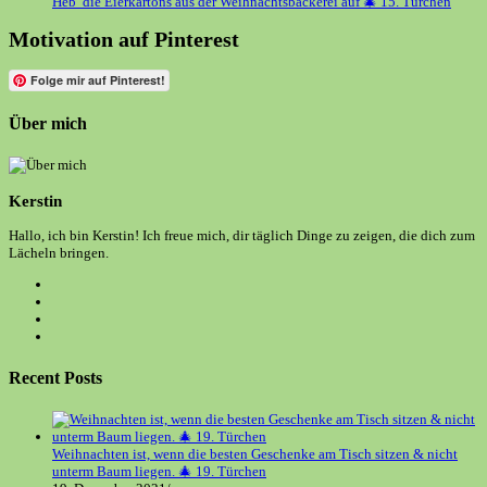
Heb’ die Eierkartons aus der Weihnachtsbäckerei auf 🎄 15. Türchen
Motivation auf Pinterest
Folge mir auf Pinterest!
Über mich
Kerstin
Hallo, ich bin Kerstin! Ich freue mich, dir täglich Dinge zu zeigen, die dich zum
Lächeln bringen.
Opens
in
Opens
a
in
Opens
new
a
in
Opens
tab
new
a
in
tab
new
a
Recent Posts
tab
new
tab
Weihnachten ist, wenn die besten Geschenke am Tisch sitzen & nicht
unterm Baum liegen. 🎄 19. Türchen