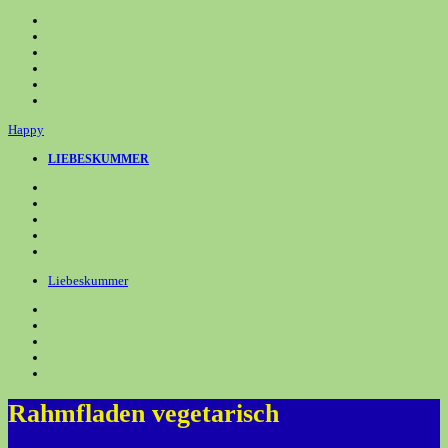
Zum
Inhalt
springen
Happy
LIEBESKUMMER
Liebeskummer
Rahmfladen vegetarisch