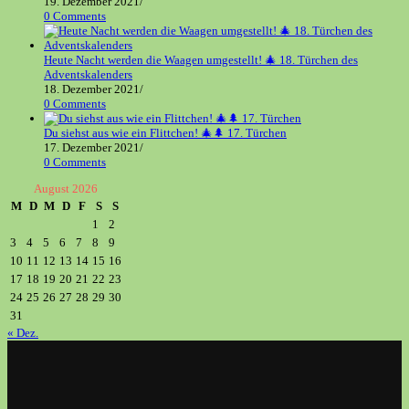
19. Dezember 2021
/
0 Comments
Heute Nacht werden die Waagen umgestellt! 🎄 18. Türchen des
Adventskalenders
18. Dezember 2021
/
0 Comments
Du siehst aus wie ein Flittchen! 🎄🌲 17. Türchen
17. Dezember 2021
/
0 Comments
August 2026
M
D
M
D
F
S
S
1
2
3
4
5
6
7
8
9
10
11
12
13
14
15
16
17
18
19
20
21
22
23
24
25
26
27
28
29
30
31
« Dez.