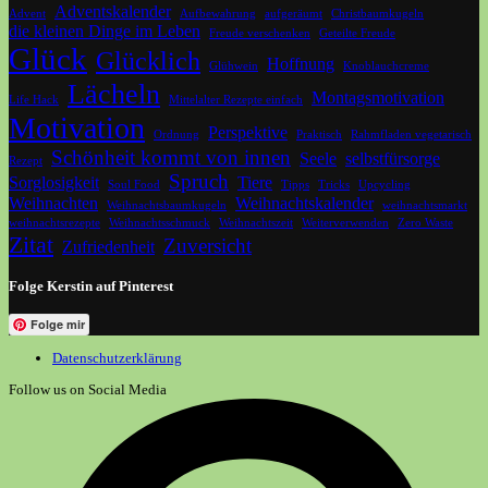
Adventskalender
Advent
Aufbewahrung
aufgeräumt
Christbaumkugeln
die kleinen Dinge im Leben
Freude verschenken
Geteilte Freude
Glück
Glücklich
Hoffnung
Glühwein
Knoblauchcreme
Lächeln
Montagsmotivation
Life Hack
Mittelalter Rezepte einfach
Motivation
Perspektive
Ordnung
Praktisch
Rahmfladen vegetarisch
Schönheit kommt von innen
Seele
selbstfürsorge
Rezept
Spruch
Sorglosigkeit
Tiere
Soul Food
Tipps
Tricks
Upcycling
Weihnachten
Weihnachtskalender
Weihnachtsbaumkugeln
weihnachtsmarkt
weihnachtsrezepte
Weihnachtsschmuck
Weihnachtszeit
Weiterverwenden
Zero Waste
Zitat
Zuversicht
Zufriedenheit
Folge Kerstin auf Pinterest
Folge mir
Datenschutzerklärung
Follow us on Social Media