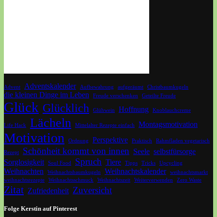
Adventskalender
Advent
Aufbewahrung
aufgeräumt
Christbaumkugeln
die kleinen Dinge im Leben
Freude verschenken
Geteilte Freude
Glück
Glücklich
Hoffnung
Glühwein
Knoblauchcreme
Lächeln
Montagsmotivation
Life Hack
Mittelalter Rezepte einfach
Motivation
Perspektive
Ordnung
Praktisch
Rahmfladen vegetarisch
Schönheit kommt von innen
Seele
selbstfürsorge
Rezept
Spruch
Sorglosigkeit
Tiere
Soul Food
Tipps
Tricks
Upcycling
Weihnachten
Weihnachtskalender
Weihnachtsbaumkugeln
weihnachtsmarkt
weihnachtsrezepte
Weihnachtsschmuck
Weihnachtszeit
Weiterverwenden
Zero Waste
Zitat
Zuversicht
Zufriedenheit
Folge Kerstin auf Pinterest