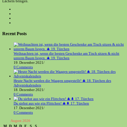
Lächeln bringen.
Opens
in
Opens
a
in
Opens
new
a
in
Opens
tab
new
a
in
tab
new
a
Recent Posts
tab
new
tab
Weihnachten ist, wenn die besten Geschenke am Tisch sitzen & nicht
unterm Baum liegen. 🎄 19. Türchen
19. Dezember 2021
/
0 Comments
Heute Nacht werden die Waagen umgestellt! 🎄 18. Türchen des
Adventskalenders
18. Dezember 2021
/
0 Comments
Du siehst aus wie ein Flittchen! 🎄🌲 17. Türchen
17. Dezember 2021
/
0 Comments
August 2026
M
D
M
D
F
S
S