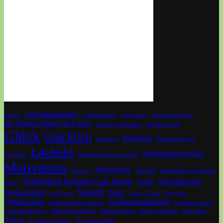
Adventskalender
Advent
Aufbewahrung
aufgeräumt
Christbaumkugeln
die kleinen Dinge im Leben
Freude verschenken
Geteilte Freude
Glück
Glücklich
Hoffnung
Glühwein
Knoblauchcreme
Lächeln
Montagsmotivation
Life Hack
Mittelalter Rezepte einfach
Motivation
Perspektive
Ordnung
Praktisch
Rahmfladen vegetarisch
Schönheit kommt von innen
Seele
selbstfürsorge
Rezept
Spruch
Sorglosigkeit
Tiere
Soul Food
Tipps
Tricks
Upcycling
Weihnachten
Weihnachtskalender
Weihnachtsbaumkugeln
weihnachtsmarkt
weihnachtsrezepte
Weihnachtsschmuck
Weihnachtszeit
Weiterverwenden
Zero Waste
Zitat
Zuversicht
Zufriedenheit