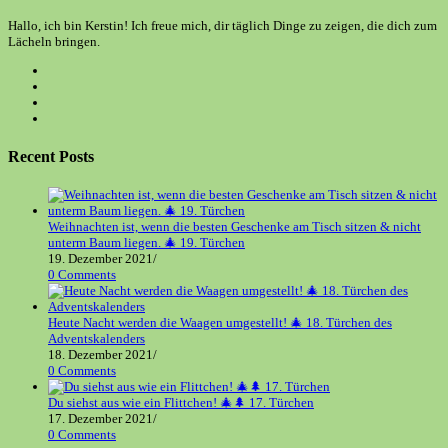
Hallo, ich bin Kerstin! Ich freue mich, dir täglich Dinge zu zeigen, die dich zum
Lächeln bringen.
Opens
in
Opens
a
in
Opens
new
a
in
Opens
tab
new
a
in
tab
new
a
Recent Posts
tab
new
tab
Weihnachten ist, wenn die besten Geschenke am Tisch sitzen & nicht
unterm Baum liegen. 🎄 19. Türchen
19. Dezember 2021
/
0 Comments
Heute Nacht werden die Waagen umgestellt! 🎄 18. Türchen des
Adventskalenders
18. Dezember 2021
/
0 Comments
Du siehst aus wie ein Flittchen! 🎄🌲 17. Türchen
17. Dezember 2021
/
0 Comments