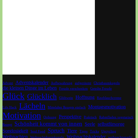
Adventskalender
Advent
Aufbewahrung
aufgeräumt
Christbaumkugeln
die kleinen Dinge im Leben
Freude verschenken
Geteilte Freude
Glück
Glücklich
Hoffnung
Glühwein
Knoblauchcreme
Lächeln
Montagsmotivation
Life Hack
Mittelalter Rezepte einfach
Motivation
Perspektive
Ordnung
Praktisch
Rahmfladen vegetarisch
Schönheit kommt von innen
Seele
selbstfürsorge
Rezept
Spruch
Sorglosigkeit
Tiere
Soul Food
Tipps
Tricks
Upcycling
Weihnachten
Weihnachtskalender
Weihnachtsbaumkugeln
weihnachtsmarkt