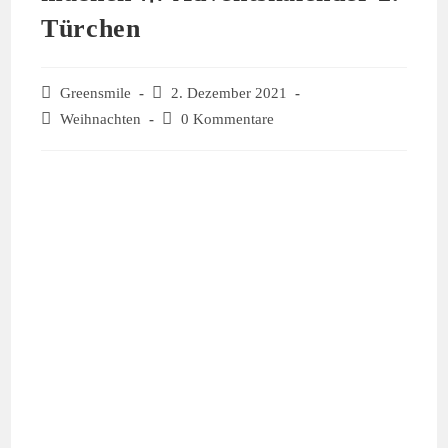
Türchen
Beitrags-
Greensmile
Beitrag
2. Dezember 2021
Autor:
veröffentlicht:
Beitrags-
Weihnachten
Beitrags-
0 Kommentare
Kategorie:
Kommentare: