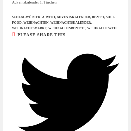
Adventskalender 1. Türchen
SCHLAGWÖRTER:
ADVENT
,
ADVENTSKALENDER
,
REZEPT
,
SOUL
FOOD
,
WEIHNACHTEN
,
WEIHNACHTSKALENDER
,
WEIHNACHTSMARKT
,
WEIHNACHTSREZEPTE
,
WEIHNACHTSZEIT
DIESEN
PLEASE SHARE THIS
INHALT
TEILEN
Öffnet
in
einem
neuen
Fenster