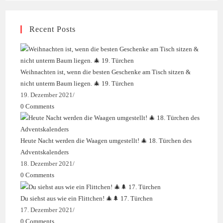
a
new
tab
new
tab
Recent Posts
tab
Weihnachten ist, wenn die besten Geschenke am Tisch sitzen &
nicht unterm Baum liegen. 🎄 19. Türchen
19. Dezember 2021
/
0 Comments
Heute Nacht werden die Waagen umgestellt! 🎄 18. Türchen des
Adventskalenders
18. Dezember 2021
/
0 Comments
Du siehst aus wie ein Flittchen! 🎄🌲 17. Türchen
17. Dezember 2021
/
0 Comments