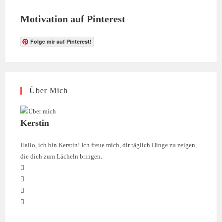
Motivation auf Pinterest
Folge mir auf Pinterest!
Über Mich
Kerstin
Hallo, ich bin Kerstin! Ich freue mich, dir täglich Dinge zu zeigen,
die dich zum Lächeln bringen.
Opens
Opens
in
Opens
in
a
Opens
in
a
new
in
a
new
tab