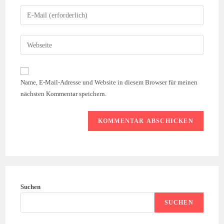
Namen
Gib
oder
deine
Benutzernamen
E-
Gib
zum
Mail-
deine
Kommentieren
Adresse
Website-
ein
zum
URL
Name, E-Mail-Adresse und Website in diesem Browser für meinen
Kommentieren
ein
nächsten Kommentar speichern.
ein
(optional)
Suchen
SUCHEN