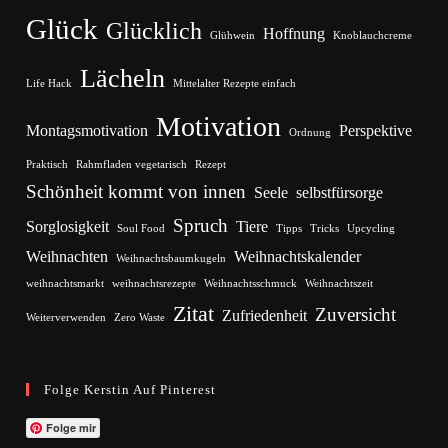
Glück
Glücklich
Hoffnung
Glühwein
Knoblauchcreme
Lächeln
Life Hack
Mittelalter Rezepte einfach
Motivation
Montagsmotivation
Perspektive
Ordnung
Praktisch
Rahmfladen vegetarisch
Rezept
Schönheit kommt von innen
Seele
selbstfürsorge
Spruch
Sorglosigkeit
Tiere
Soul Food
Tipps
Tricks
Upcycling
Weihnachten
Weihnachtskalender
Weihnachtsbaumkugeln
weihnachtsmarkt
weihnachtsrezepte
Weihnachtsschmuck
Weihnachtszeit
Zitat
Zuversicht
Zufriedenheit
Weiterverwenden
Zero Waste
Folge Kerstin Auf Pinterest
Folge mir