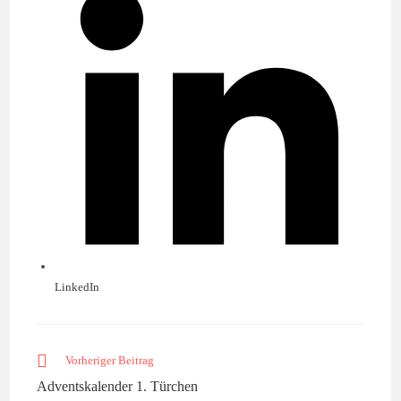
einem
neuen
Fenster
LinkedIn
Weitere
Vorheriger Beitrag
Artikel
Adventskalender 1. Türchen
ansehen