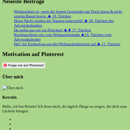
Neueste Beiträge
Weihnachten ist, wenn die besten Geschenke am Tisch sitzen & nicht
unterm Baum liegen. 🎄 19. Türchen
Heute Nacht werden die Waagen umgestellt! 🎄 18. Türchen des
Adventskalenders
Du siehst aus wie ein Flittchen! 🎄🌲 17. Türchen
Knoblauchbrot wie vom Weihnachtsmarkt 🎄16. Türchen vom
Adventskalender
Heb’ die Eierkartons aus der Weihnachtsbäckerei auf 🎄 15. Türchen
Motivation auf Pinterest
Folge mir auf Pinterest!
Über mich
Kerstin
Hallo, ich bin Kerstin! Ich freue mich, dir täglich Dinge zu zeigen, die dich zum
Lächeln bringen.
Opens
in
Opens
a
in
Opens