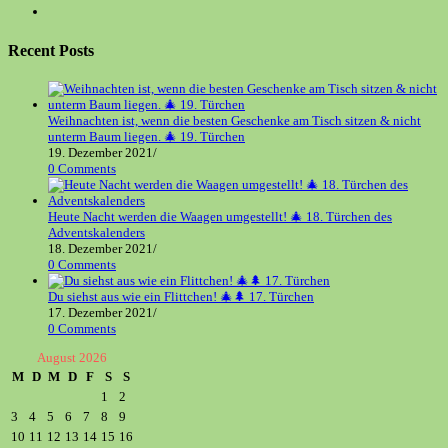
new
a
in
Opens
tab
new
a
in
tab
new
a
Recent Posts
tab
new
tab
Weihnachten ist, wenn die besten Geschenke am Tisch sitzen & nicht
unterm Baum liegen. 🎄 19. Türchen
19. Dezember 2021
/
0 Comments
Heute Nacht werden die Waagen umgestellt! 🎄 18. Türchen des
Adventskalenders
18. Dezember 2021
/
0 Comments
Du siehst aus wie ein Flittchen! 🎄🌲 17. Türchen
17. Dezember 2021
/
0 Comments
August 2026
M
D
M
D
F
S
S
1
2
3
4
5
6
7
8
9
10
11
12
13
14
15
16