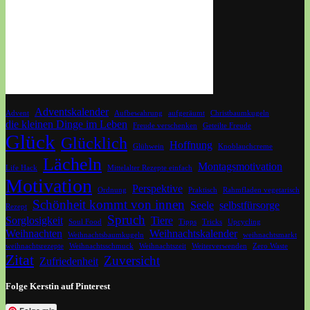
Adventskalender
Advent
Aufbewahrung
aufgeräumt
Christbaumkugeln
die kleinen Dinge im Leben
Freude verschenken
Geteilte Freude
Glück
Glücklich
Hoffnung
Glühwein
Knoblauchcreme
Lächeln
Montagsmotivation
Life Hack
Mittelalter Rezepte einfach
Motivation
Perspektive
Ordnung
Praktisch
Rahmfladen vegetarisch
Schönheit kommt von innen
Seele
selbstfürsorge
Rezept
Spruch
Sorglosigkeit
Tiere
Soul Food
Tipps
Tricks
Upcycling
Weihnachten
Weihnachtskalender
Weihnachtsbaumkugeln
weihnachtsmarkt
weihnachtsrezepte
Weihnachtsschmuck
Weihnachtszeit
Weiterverwenden
Zero Waste
Zitat
Zuversicht
Zufriedenheit
Folge Kerstin auf Pinterest