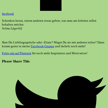
facebook
Schenken heisst, einem anderen etwas geben, was man am liebsten selbst
behalten möchte.
Selma Lägerlöf
Hast Du Lieblingssprüche oder -Zitate? Magst Du sie mit anderen teilen? Dann
komm gerne in meine
Facebook-Gruppe
und lächele noch mehr!
Folge mir auf Pinterest
für noch mehr Inspiration und Motivation!
Diesen
Please Share This
Inhalt
Öffnet
teilen
in
einem
neuen
Fenster