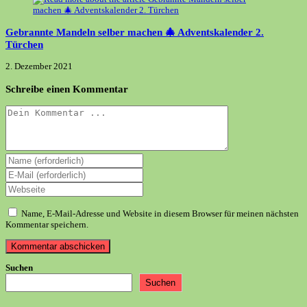
Gebrannte Mandeln selber machen 🎄 Adventskalender 2.
Türchen
2. Dezember 2021
Schreibe einen Kommentar
Kommentieren
Gib
deinen
Gib
Namen
deine
Gib
oder
E-
deine
Benutzernamen
Mail-
Website-
zum
Name, E-Mail-Adresse und Website in diesem Browser für meinen nächsten
Adresse
URL
Kommentieren
Kommentar speichern.
zum
ein
ein
Kommentieren
(optional)
ein
Suchen
Suchen