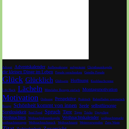
Adventskalender
Advent
Aufbewahrung
aufgeräumt
Christbaumkugeln
die kleinen Dinge im Leben
Freude verschenken
Geteilte Freude
Glück
Glücklich
Hoffnung
Glühwein
Knoblauchcreme
Lächeln
Montagsmotivation
Life Hack
Mittelalter Rezepte einfach
Motivation
Perspektive
Ordnung
Praktisch
Rahmfladen vegetarisch
Schönheit kommt von innen
Seele
selbstfürsorge
Rezept
Spruch
Sorglosigkeit
Tiere
Soul Food
Tipps
Tricks
Upcycling
Weihnachten
Weihnachtskalender
Weihnachtsbaumkugeln
weihnachtsmarkt
weihnachtsrezepte
Weihnachtsschmuck
Weihnachtszeit
Weiterverwenden
Zero Waste
Zitat
Zuversicht
Zufriedenheit