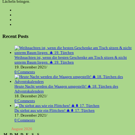
Lächeln bringen.
Opens
in
Opens
a
in
Opens
new
a
in
Opens
tab
new
a
in
tab
new
a
Recent Posts
tab
new
tab
Weihnachten ist, wenn die besten Geschenke am Tisch sitzen & nicht
unterm Baum liegen. 🎄 19. Türchen
19. Dezember 2021
/
0 Comments
Heute Nacht werden die Waagen umgestellt! 🎄 18. Türchen des
Adventskalenders
18. Dezember 2021
/
0 Comments
Du siehst aus wie ein Flittchen! 🎄🌲 17. Türchen
17. Dezember 2021
/
0 Comments
August 2026
M
D
M
D
F
S
S