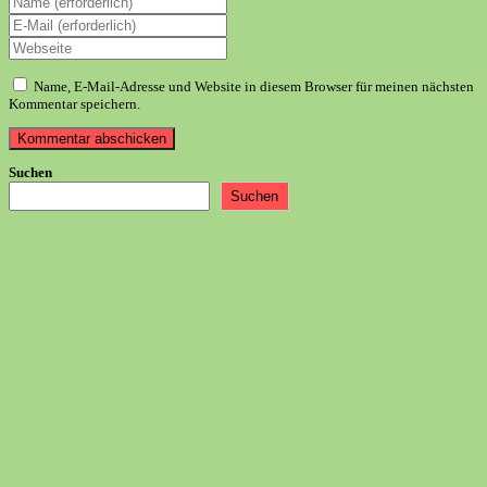
deinen
Gib
Namen
deine
Gib
oder
E-
deine
Benutzernamen
Mail-
Website-
zum
Name, E-Mail-Adresse und Website in diesem Browser für meinen nächsten
Adresse
URL
Kommentieren
Kommentar speichern.
zum
ein
ein
Kommentieren
(optional)
ein
Suchen
Suchen