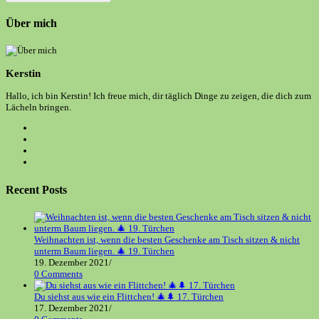
Über mich
Kerstin
Hallo, ich bin Kerstin! Ich freue mich, dir täglich Dinge zu zeigen, die dich zum
Lächeln bringen.
Opens
in
Opens
a
in
Opens
new
a
in
Opens
tab
new
a
in
tab
new
a
Recent Posts
tab
new
tab
Weihnachten ist, wenn die besten Geschenke am Tisch sitzen & nicht
unterm Baum liegen. 🎄 19. Türchen
19. Dezember 2021
/
0 Comments
Du siehst aus wie ein Flittchen! 🎄🌲 17. Türchen
17. Dezember 2021
/