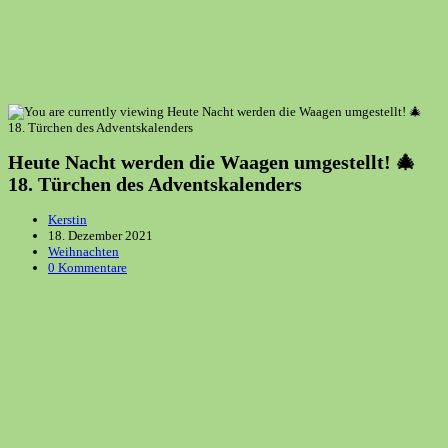
Heute Nacht werden die Waagen umgestellt! 🎄
18. Türchen des Adventskalenders
Beitrags-
Kerstin
Autor:
Beitrag
18. Dezember 2021
veröffentlicht:
Beitrags-
Weihnachten
Kategorie:
Beitrags-
0 Kommentare
Kommentare: