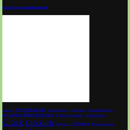
Folge Kerstin auf Facebook
Adventskalender
Advent
Aufbewahrung
aufgeräumt
Christbaumkugeln
die kleinen Dinge im Leben
Freude verschenken
Geteilte Freude
Glück
Glücklich
Hoffnung
Glühwein
Knoblauchcreme