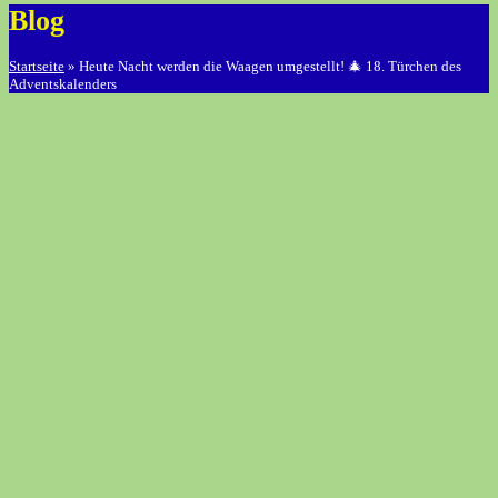
Blog
Startseite
»
Heute Nacht werden die Waagen umgestellt! 🎄 18. Türchen des
Adventskalenders