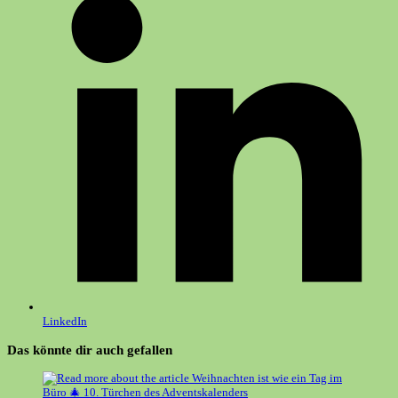
neuen
Fenster
LinkedIn
Das könnte dir auch gefallen