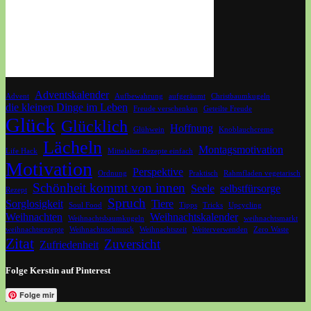
Adventskalender
Advent
Aufbewahrung
aufgeräumt
Christbaumkugeln
die kleinen Dinge im Leben
Freude verschenken
Geteilte Freude
Glück
Glücklich
Hoffnung
Glühwein
Knoblauchcreme
Lächeln
Montagsmotivation
Life Hack
Mittelalter Rezepte einfach
Motivation
Perspektive
Ordnung
Praktisch
Rahmfladen vegetarisch
Schönheit kommt von innen
Seele
selbstfürsorge
Rezept
Spruch
Sorglosigkeit
Tiere
Soul Food
Tipps
Tricks
Upcycling
Weihnachten
Weihnachtskalender
Weihnachtsbaumkugeln
weihnachtsmarkt
weihnachtsrezepte
Weihnachtsschmuck
Weihnachtszeit
Weiterverwenden
Zero Waste
Zitat
Zuversicht
Zufriedenheit
Folge Kerstin auf Pinterest
Folge mir