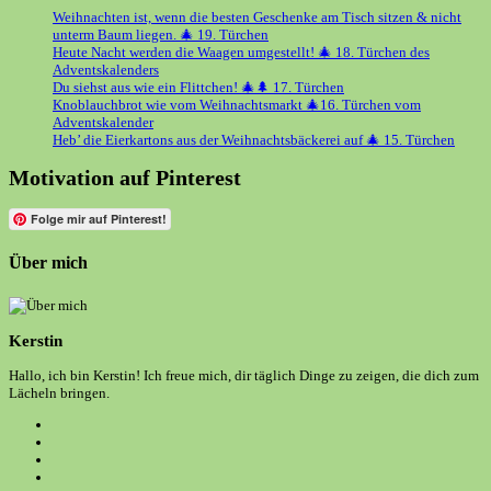
Weihnachten ist, wenn die besten Geschenke am Tisch sitzen & nicht
unterm Baum liegen. 🎄 19. Türchen
Heute Nacht werden die Waagen umgestellt! 🎄 18. Türchen des
Adventskalenders
Du siehst aus wie ein Flittchen! 🎄🌲 17. Türchen
Knoblauchbrot wie vom Weihnachtsmarkt 🎄16. Türchen vom
Adventskalender
Heb’ die Eierkartons aus der Weihnachtsbäckerei auf 🎄 15. Türchen
Motivation auf Pinterest
Folge mir auf Pinterest!
Über mich
Kerstin
Hallo, ich bin Kerstin! Ich freue mich, dir täglich Dinge zu zeigen, die dich zum
Lächeln bringen.
Opens
in
Opens
a
in
Opens
new
a
in
Opens