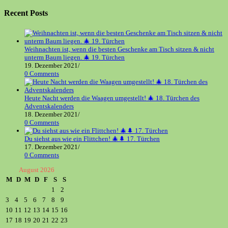
tab
new
a
in
tab
new
a
Recent Posts
tab
new
tab
Weihnachten ist, wenn die besten Geschenke am Tisch sitzen & nicht
unterm Baum liegen. 🎄 19. Türchen
19. Dezember 2021
/
0 Comments
Heute Nacht werden die Waagen umgestellt! 🎄 18. Türchen des
Adventskalenders
18. Dezember 2021
/
0 Comments
Du siehst aus wie ein Flittchen! 🎄🌲 17. Türchen
17. Dezember 2021
/
0 Comments
August 2026
M
D
M
D
F
S
S
1
2
3
4
5
6
7
8
9
10
11
12
13
14
15
16
17
18
19
20
21
22
23