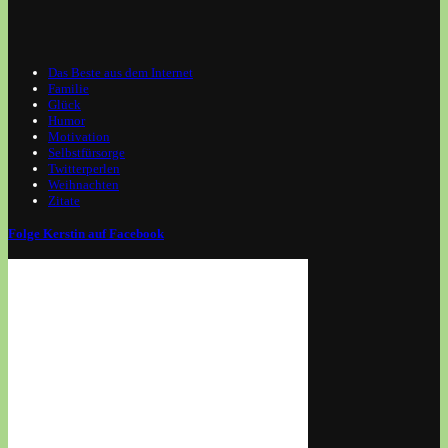
Das Beste aus dem Internet
Familie
Glück
Humor
Motivation
Selbstfürsorge
Twitterperlen
Weihnachten
Zitate
Folge Kerstin auf Facebook