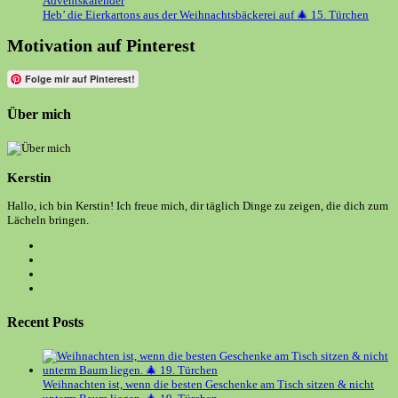
Adventskalender
Heb’ die Eierkartons aus der Weihnachtsbäckerei auf 🎄 15. Türchen
Motivation auf Pinterest
Folge mir auf Pinterest!
Über mich
Kerstin
Hallo, ich bin Kerstin! Ich freue mich, dir täglich Dinge zu zeigen, die dich zum
Lächeln bringen.
Opens
in
Opens
a
in
Opens
new
a
in
Opens
tab
new
a
in
tab
new
a
Recent Posts
tab
new
tab
Weihnachten ist, wenn die besten Geschenke am Tisch sitzen & nicht