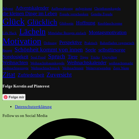
Adventskalender
Advent
Aufbewahrung
aufgeräumt
Christbaumkugeln
die kleinen Dinge im Leben
Freude verschenken
Geteilte Freude
Glück
Glücklich
Hoffnung
Glühwein
Knoblauchcreme
Lächeln
Montagsmotivation
Life Hack
Mittelalter Rezepte einfach
Motivation
Perspektive
Ordnung
Praktisch
Rahmfladen vegetarisch
Schönheit kommt von innen
Seele
selbstfürsorge
Rezept
Spruch
Sorglosigkeit
Tiere
Soul Food
Tipps
Tricks
Upcycling
Weihnachten
Weihnachtskalender
Weihnachtsbaumkugeln
weihnachtsmarkt
weihnachtsrezepte
Weihnachtsschmuck
Weihnachtszeit
Weiterverwenden
Zero Waste
Zitat
Zuversicht
Zufriedenheit
Folge Kerstin auf Pinterest
Folge mir
Datenschutzerklärung
Follow us on Social Media