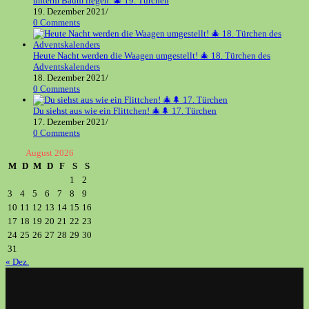
unterm Baum liegen. 🎄 19. Türchen
19. Dezember 2021
/
0 Comments
Heute Nacht werden die Waagen umgestellt! 🎄 18. Türchen des
Adventskalenders
18. Dezember 2021
/
0 Comments
Du siehst aus wie ein Flittchen! 🎄🌲 17. Türchen
17. Dezember 2021
/
0 Comments
August 2026
M
D
M
D
F
S
S
1
2
3
4
5
6
7
8
9
10
11
12
13
14
15
16
17
18
19
20
21
22
23
24
25
26
27
28
29
30
31
« Dez.