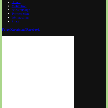
Humor
Motivation
Selbstfürsorge
Twitterperlen
Weihnachten
Zitate
Folge Kerstin auf Facebook