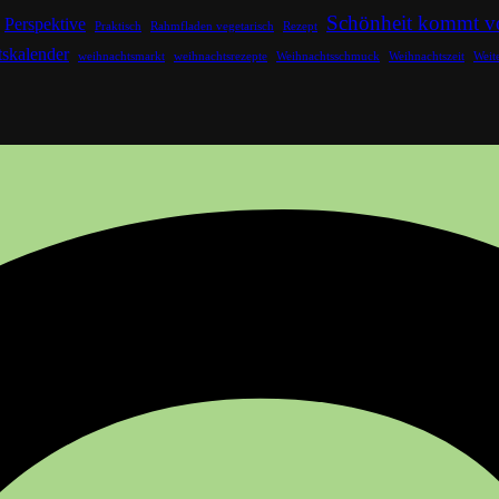
Schönheit kommt v
Perspektive
Praktisch
Rahmfladen vegetarisch
Rezept
skalender
weihnachtsmarkt
weihnachtsrezepte
Weihnachtsschmuck
Weihnachtszeit
Weit