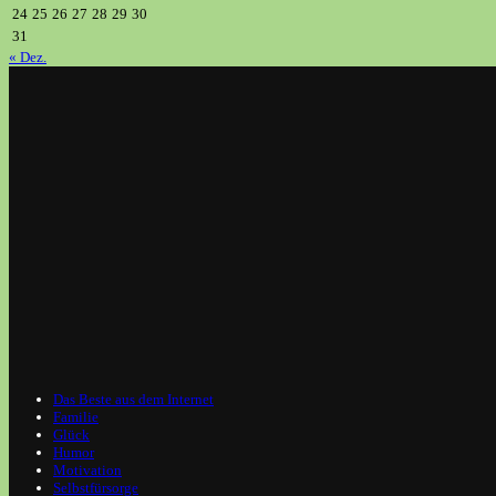
24
25
26
27
28
29
30
31
« Dez.
Das Beste aus dem Internet
Familie
Glück
Humor
Motivation
Selbstfürsorge