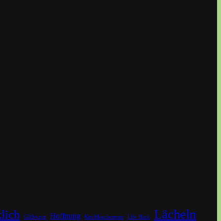
Lächeln
lich
Hoffnung
Glühwein
Knoblauchcreme
Life Hack