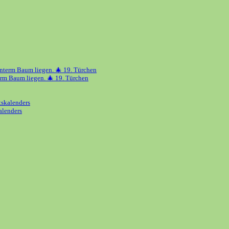
erm Baum liegen. 🎄 19. Türchen
alenders