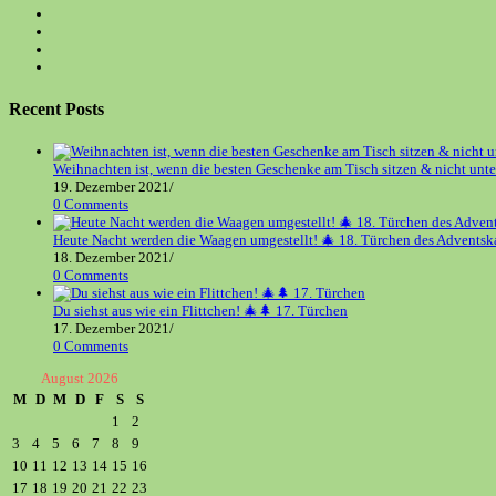
Opens
in
Opens
a
in
Opens
new
a
in
Opens
tab
new
a
in
tab
new
a
Recent Posts
tab
new
tab
Weihnachten ist, wenn die besten Geschenke am Tisch sitzen & nicht unt
19. Dezember 2021
/
0 Comments
Heute Nacht werden die Waagen umgestellt! 🎄 18. Türchen des Adventsk
18. Dezember 2021
/
0 Comments
Du siehst aus wie ein Flittchen! 🎄🌲 17. Türchen
17. Dezember 2021
/
0 Comments
August 2026
M
D
M
D
F
S
S
1
2
3
4
5
6
7
8
9
10
11
12
13
14
15
16
17
18
19
20
21
22
23