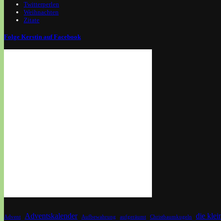
Twitterperlen
Weihnachten
Zitate
Folge Kerstin auf Facebook
Adventskalender
die kle
Advent
Aufbewahrung
aufgeräumt
Christbaumkugeln