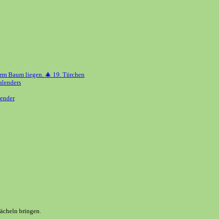
erm Baum liegen. 🎄 19. Türchen
alenders
ender
Lächeln bringen.