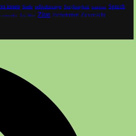
on innen
Spruch
Seele
selbstfürsorge
Sorglosigkeit
Soul Food
Zitat
Zuversicht
Zufriedenheit
erverwenden
Zero Waste