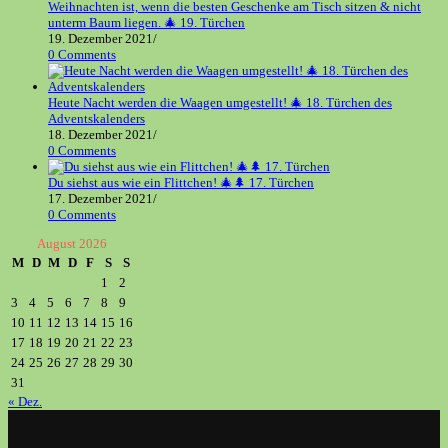
Weihnachten ist, wenn die besten Geschenke am Tisch sitzen & nicht
unterm Baum liegen. 🎄 19. Türchen
19. Dezember 2021
/
0 Comments
Heute Nacht werden die Waagen umgestellt! 🎄 18. Türchen des
Adventskalenders
18. Dezember 2021
/
0 Comments
Du siehst aus wie ein Flittchen! 🎄🌲 17. Türchen
17. Dezember 2021
/
0 Comments
August 2026
M
D
M
D
F
S
S
1
2
3
4
5
6
7
8
9
10
11
12
13
14
15
16
17
18
19
20
21
22
23
24
25
26
27
28
29
30
31
« Dez.