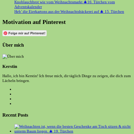
Knoblauchbrot wie vom Weihnachtsmarkt 🎄16. Türchen vom
Adventskalender
Heb’ die Eierkartons aus der Weihnachtsbäckerei auf 🎄 15. Türchen
Motivation auf Pinterest
Folge mir auf Pinterest!
Über mich
Kerstin
Hallo, ich bin Kerstin! Ich freue mich, dir täglich Dinge zu zeigen, die dich zum
Lächeln bringen.
Opens
in
Opens
a
in
Opens
new
a
in
Opens
tab
new
a
in
tab
new
a
Recent Posts
tab
new
tab