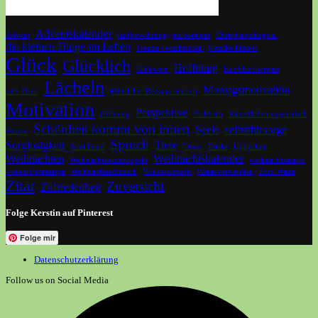
Adventskalender
Advent
Aufbewahrung
aufgeräumt
Christbaumkugeln
die kleinen Dinge im Leben
Freude verschenken
Geteilte Freude
Glück
Glücklich
Hoffnung
Glühwein
Knoblauchcreme
Lächeln
Montagsmotivation
Life Hack
Mittelalter Rezepte einfach
Motivation
Perspektive
Ordnung
Praktisch
Rahmfladen vegetarisch
Schönheit kommt von innen
Seele
selbstfürsorge
Rezept
Spruch
Sorglosigkeit
Tiere
Soul Food
Tipps
Tricks
Upcycling
Weihnachten
Weihnachtskalender
Weihnachtsbaumkugeln
weihnachtsmarkt
weihnachtsrezepte
Weihnachtsschmuck
Weihnachtszeit
Weiterverwenden
Zero Waste
Zitat
Zuversicht
Zufriedenheit
Folge Kerstin auf Pinterest
Folge mir
Datenschutzerklärung
Follow us on Social Media