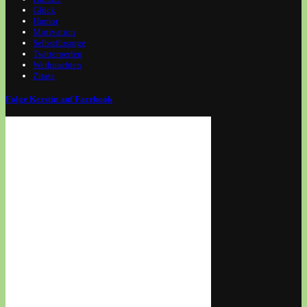
Glück
Humor
Motivation
Selbstfürsorge
Twitterperlen
Weihnachten
Zitate
Folge Kerstin auf Facebook