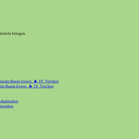
Lächeln bringen.
erm Baum liegen. 🎄 19. Türchen
alenders