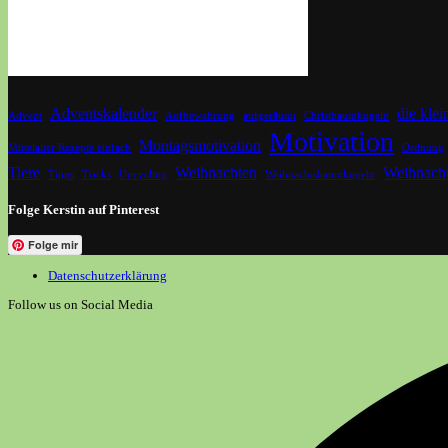
Adventskalender
die kle
Advent
Aufbewahrung
aufgeräumt
Christbaumkugeln
Motivation
Montagsmotivation
Mittelalter Rezepte einfach
Ordnung
Tiere
Weihnachten
Weihnacht
Tipps
Tricks
Upcycling
Weihnachtsbaumkugeln
Folge Kerstin auf Pinterest
Folge mir
Datenschutzerklärung
Follow us on Social Media