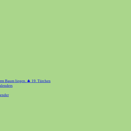
erm Baum liegen. 🎄 19. Türchen
alenders
ender