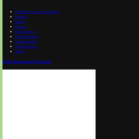
Das Beste aus dem Internet
Familie
Glück
Humor
Motivation
Selbstfürsorge
Twitterperlen
Weihnachten
Zitate
Folge Kerstin auf Facebook