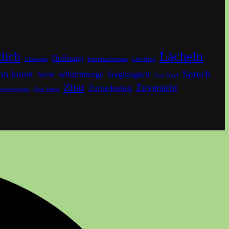
Lächeln
lich
Hoffnung
Glühwein
Knoblauchcreme
Life Hack
on innen
Spruch
Seele
selbstfürsorge
Sorglosigkeit
Soul Food
Zitat
Zuversicht
Zufriedenheit
erverwenden
Zero Waste