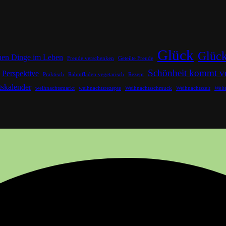
Glück
Glück
inen Dinge im Leben
Freude verschenken
Geteilte Freude
Schönheit kommt v
Perspektive
Praktisch
Rahmfladen vegetarisch
Rezept
skalender
weihnachtsmarkt
weihnachtsrezepte
Weihnachtsschmuck
Weihnachtszeit
Weit