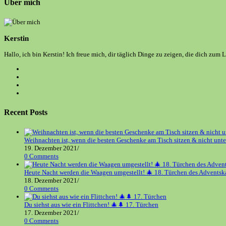
Über mich
Kerstin
Hallo, ich bin Kerstin! Ich freue mich, dir täglich Dinge zu zeigen, die dich zum 
Opens
in
Opens
a
in
Opens
new
a
in
Opens
tab
new
a
in
tab
new
a
Recent Posts
tab
new
tab
Weihnachten ist, wenn die besten Geschenke am Tisch sitzen & nicht unt
19. Dezember 2021
/
0 Comments
Heute Nacht werden die Waagen umgestellt! 🎄 18. Türchen des Adventsk
18. Dezember 2021
/
0 Comments
Du siehst aus wie ein Flittchen! 🎄🌲 17. Türchen
17. Dezember 2021
/
0 Comments