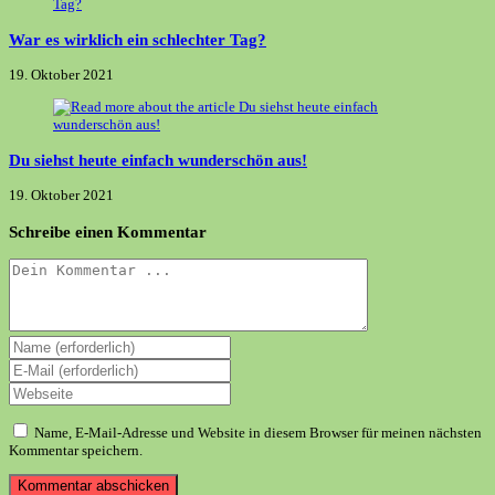
War es wirklich ein schlechter Tag?
19. Oktober 2021
Du siehst heute einfach wunderschön aus!
19. Oktober 2021
Schreibe einen Kommentar
Kommentieren
Gib
deinen
Gib
Namen
deine
Gib
oder
E-
deine
Benutzernamen
Mail-
Website-
zum
Name, E-Mail-Adresse und Website in diesem Browser für meinen nächsten
Adresse
URL
Kommentieren
Kommentar speichern.
zum
ein
ein
Kommentieren
(optional)
ein