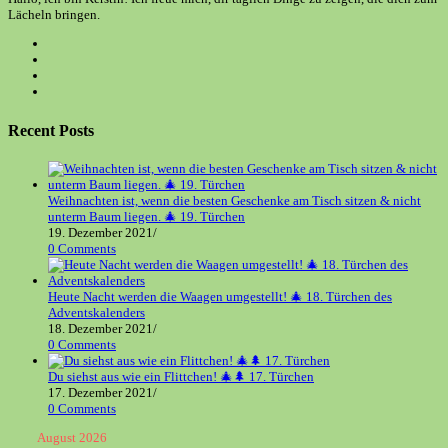
Lächeln bringen.
Opens
in
Opens
a
in
Opens
new
a
in
Opens
tab
new
a
in
tab
new
a
Recent Posts
tab
new
tab
Weihnachten ist, wenn die besten Geschenke am Tisch sitzen & nicht
unterm Baum liegen. 🎄 19. Türchen
19. Dezember 2021
/
0 Comments
Heute Nacht werden die Waagen umgestellt! 🎄 18. Türchen des
Adventskalenders
18. Dezember 2021
/
0 Comments
Du siehst aus wie ein Flittchen! 🎄🌲 17. Türchen
17. Dezember 2021
/
0 Comments
August 2026