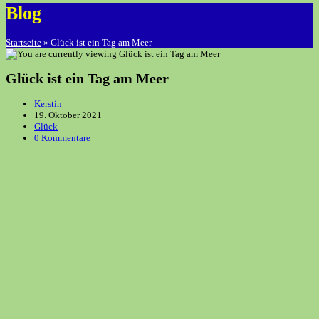
Blog
Startseite
»
Glück ist ein Tag am Meer
Glück ist ein Tag am Meer
Beitrags-
Kerstin
Autor:
Beitrag
19. Oktober 2021
veröffentlicht:
Beitrags-
Glück
Kategorie:
Beitrags-
0 Kommentare
Kommentare: