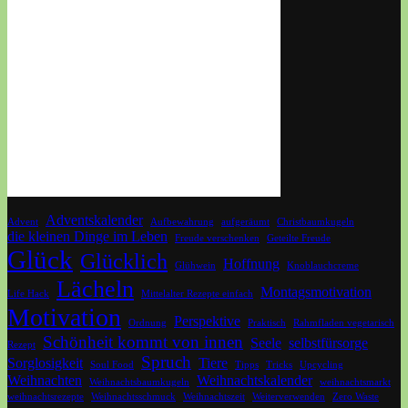
Adventskalender
Advent
Aufbewahrung
aufgeräumt
Christbaumkugeln
die kleinen Dinge im Leben
Freude verschenken
Geteilte Freude
Glück
Glücklich
Hoffnung
Glühwein
Knoblauchcreme
Lächeln
Montagsmotivation
Life Hack
Mittelalter Rezepte einfach
Motivation
Perspektive
Ordnung
Praktisch
Rahmfladen vegetarisch
Schönheit kommt von innen
Seele
selbstfürsorge
Rezept
Spruch
Sorglosigkeit
Tiere
Soul Food
Tipps
Tricks
Upcycling
Weihnachten
Weihnachtskalender
Weihnachtsbaumkugeln
weihnachtsmarkt
weihnachtsrezepte
Weihnachtsschmuck
Weihnachtszeit
Weiterverwenden
Zero Waste