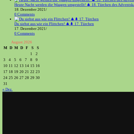
Heute Nacht werden die Waagen umgestellt! 🎄 18. Türchen des Adventsk
18. Dezember 2021
/
0 Comments
Du siehst aus wie ein Flittchen! 🎄🌲 17. Türchen
17. Dezember 2021
/
0 Comments
August 2026
M
D
M
D
F
S
S
1
2
3
4
5
6
7
8
9
10
11
12
13
14
15
16
17
18
19
20
21
22
23
24
25
26
27
28
29
30
31
« Dez.