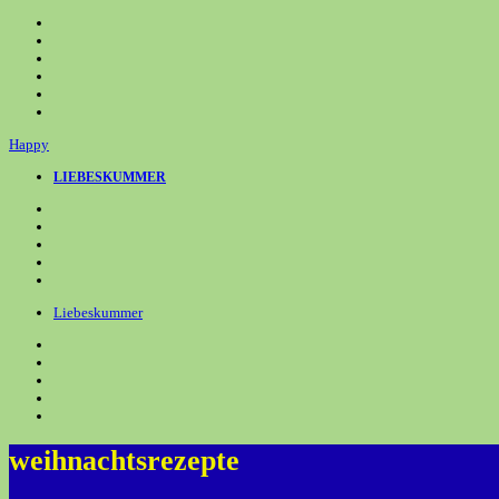
Zum
Inhalt
springen
Happy
LIEBESKUMMER
Liebeskummer
weihnachtsrezepte