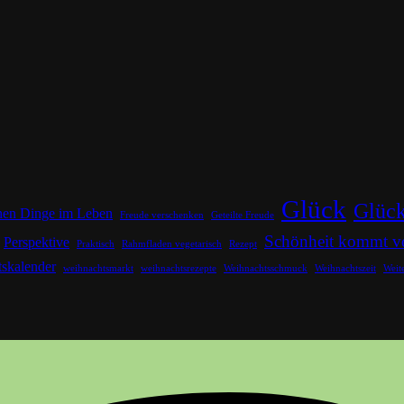
Glück
Glück
inen Dinge im Leben
Freude verschenken
Geteilte Freude
Schönheit kommt v
Perspektive
Praktisch
Rahmfladen vegetarisch
Rezept
skalender
weihnachtsmarkt
weihnachtsrezepte
Weihnachtsschmuck
Weihnachtszeit
Weit