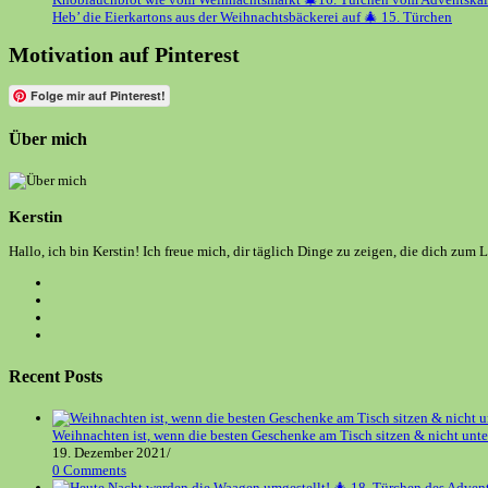
Heb’ die Eierkartons aus der Weihnachtsbäckerei auf 🎄 15. Türchen
Motivation auf Pinterest
Folge mir auf Pinterest!
Über mich
Kerstin
Hallo, ich bin Kerstin! Ich freue mich, dir täglich Dinge zu zeigen, die dich zum 
Opens
in
Opens
a
in
Opens
new
a
in
Opens
tab
new
a
in
tab
new
a
Recent Posts
tab
new
tab
Weihnachten ist, wenn die besten Geschenke am Tisch sitzen & nicht unt
19. Dezember 2021
/
0 Comments