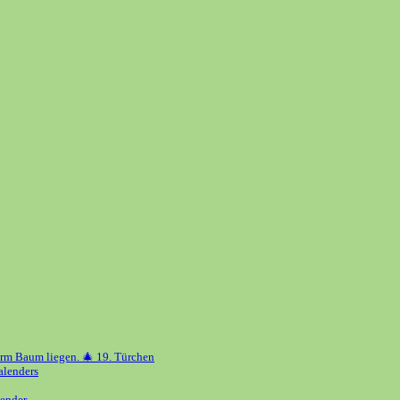
erm Baum liegen. 🎄 19. Türchen
alenders
ender