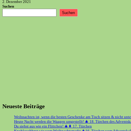
2. Dezember 2021
Suchen
Suchen
Neueste Beiträge
Weihnachten ist, wenn die besten Geschenke am Tisch sitzen & nicht unt
Heute Nacht werden die Waagen umgestellt! 🎄 18. Türchen des Adventsk
Du siehst aus wie ein Flittchen! 🎄🌲 17. Türchen
Knoblauchbrot wie vom Weihnachtsmarkt 🎄16. Türchen vom Adventskal