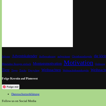
Adventskalender
die kle
Advent
Aufbewahrung
aufgeräumt
Christbaumkugeln
Motivation
Montagsmotivation
Mittelalter Rezepte einfach
Ordnung
Tiere
Weihnachten
Weihnacht
Tipps
Tricks
Upcycling
Weihnachtsbaumkugeln
Folge Kerstin auf Pinterest
Folge mir
Datenschutzerklärung
Follow us on Social Media