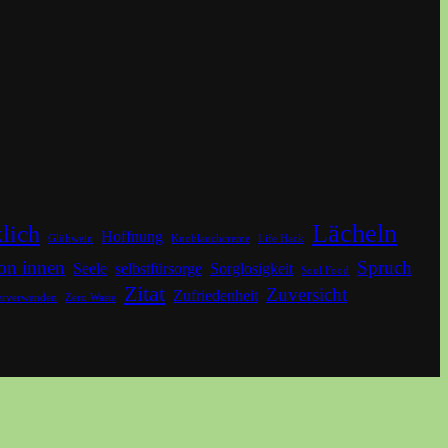
Lächeln
lich
Hoffnung
Glühwein
Knoblauchcreme
Life Hack
on innen
Spruch
Seele
selbstfürsorge
Sorglosigkeit
Soul Food
Zitat
Zuversicht
Zufriedenheit
erverwenden
Zero Waste