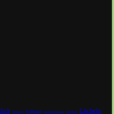
Lächeln
lich
Hoffnung
Glühwein
Knoblauchcreme
Life Hack