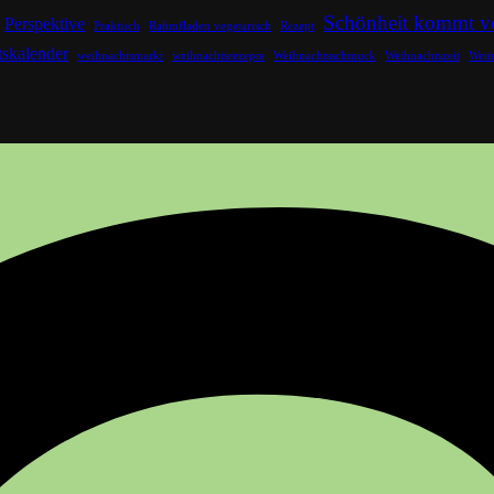
Schönheit kommt v
Perspektive
Praktisch
Rahmfladen vegetarisch
Rezept
skalender
weihnachtsmarkt
weihnachtsrezepte
Weihnachtsschmuck
Weihnachtszeit
Weit