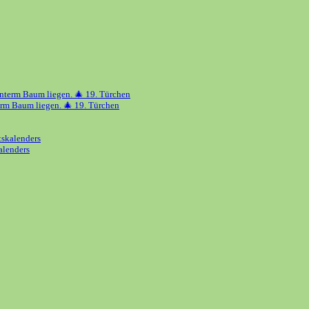
erm Baum liegen. 🎄 19. Türchen
alenders