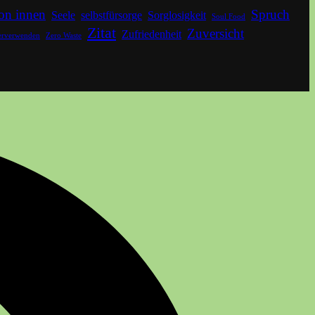
on innen
Spruch
Seele
selbstfürsorge
Sorglosigkeit
Soul Food
Zitat
Zuversicht
Zufriedenheit
erverwenden
Zero Waste