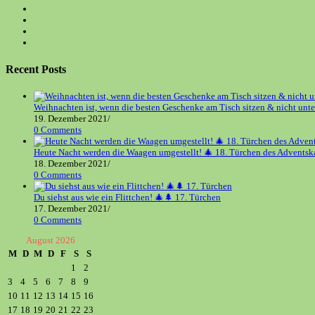
Opens
in
Opens
a
in
Opens
new
a
in
Opens
tab
new
a
in
tab
new
a
Recent Posts
tab
new
tab
Weihnachten ist, wenn die besten Geschenke am Tisch sitzen & nicht unt
19. Dezember 2021
/
0 Comments
Heute Nacht werden die Waagen umgestellt! 🎄 18. Türchen des Adventsk
18. Dezember 2021
/
0 Comments
Du siehst aus wie ein Flittchen! 🎄🌲 17. Türchen
17. Dezember 2021
/
0 Comments
August 2026
M
D
M
D
F
S
S
1
2
3
4
5
6
7
8
9
10
11
12
13
14
15
16
17
18
19
20
21
22
23