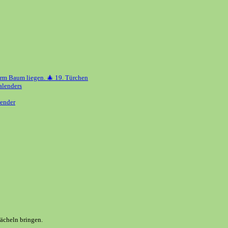
erm Baum liegen. 🎄 19. Türchen
alenders
ender
Lächeln bringen.