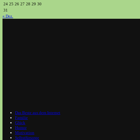
24
25
26
27
28
29
30
31
« Dez.
Das Beste aus dem Internet
Familie
Glück
Humor
Motivation
Selbstfürsorge