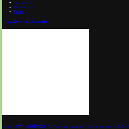
Twitterperlen
Weihnachten
Zitate
Folge Kerstin auf Facebook
Adventskalender
die kle
Advent
Aufbewahrung
aufgeräumt
Christbaumkugeln