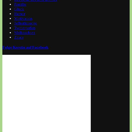
Familie
Glück
Humor
Motivation
Selbstfürsorge
Twitterperlen
Weihnachten
Zitate
Folge Kerstin auf Facebook