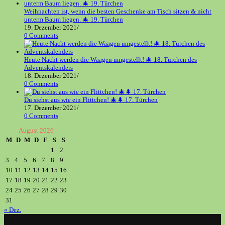
Weihnachten ist, wenn die besten Geschenke am Tisch sitzen & nicht
unterm Baum liegen. 🎄 19. Türchen
19. Dezember 2021
/
0 Comments
Heute Nacht werden die Waagen umgestellt! 🎄 18. Türchen des
Adventskalenders
18. Dezember 2021
/
0 Comments
Du siehst aus wie ein Flittchen! 🎄🌲 17. Türchen
17. Dezember 2021
/
0 Comments
August 2026
M
D
M
D
F
S
S
1
2
3
4
5
6
7
8
9
10
11
12
13
14
15
16
17
18
19
20
21
22
23
24
25
26
27
28
29
30
31
« Dez.