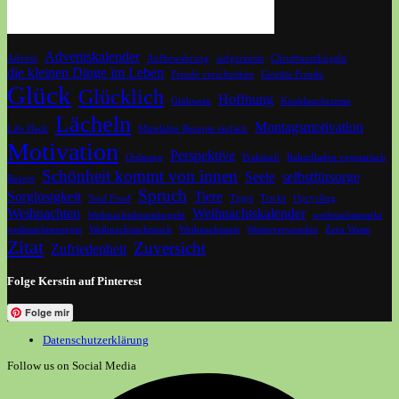
Adventskalender
Advent
Aufbewahrung
aufgeräumt
Christbaumkugeln
die kleinen Dinge im Leben
Freude verschenken
Geteilte Freude
Glück
Glücklich
Hoffnung
Glühwein
Knoblauchcreme
Lächeln
Montagsmotivation
Life Hack
Mittelalter Rezepte einfach
Motivation
Perspektive
Ordnung
Praktisch
Rahmfladen vegetarisch
Schönheit kommt von innen
Seele
selbstfürsorge
Rezept
Spruch
Sorglosigkeit
Tiere
Soul Food
Tipps
Tricks
Upcycling
Weihnachten
Weihnachtskalender
Weihnachtsbaumkugeln
weihnachtsmarkt
weihnachtsrezepte
Weihnachtsschmuck
Weihnachtszeit
Weiterverwenden
Zero Waste
Zitat
Zuversicht
Zufriedenheit
Folge Kerstin auf Pinterest
Folge mir
Datenschutzerklärung
Follow us on Social Media