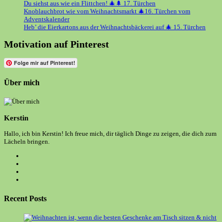
Du siehst aus wie ein Flittchen! 🎄🌲 17. Türchen
Knoblauchbrot wie vom Weihnachtsmarkt 🎄16. Türchen vom
Adventskalender
Heb’ die Eierkartons aus der Weihnachtsbäckerei auf 🎄 15. Türchen
Motivation auf Pinterest
Folge mir auf Pinterest!
Über mich
Kerstin
Hallo, ich bin Kerstin! Ich freue mich, dir täglich Dinge zu zeigen, die dich zum
Lächeln bringen.
Opens
in
Opens
a
in
Opens
new
a
in
Opens
tab
new
a
in
tab
new
a
Recent Posts
tab
new
tab