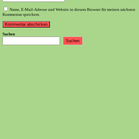
E-
deine
Benutzernamen
Mail-
Website-
zum
Name, E-Mail-Adresse und Website in diesem Browser für meinen nächsten
Adresse
URL
Kommentieren
Kommentar speichern.
zum
ein
ein
Kommentieren
(optional)
ein
Suchen
Suchen