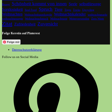
Schönheit kommt von innen
Seele
selbstfürsorge
Rezept
Spruch
Sorglosigkeit
Tiere
Soul Food
Tipps
Tricks
Upcycling
Weihnachten
Weihnachtskalender
Weihnachtsbaumkugeln
weihnachtsmarkt
weihnachtsrezepte
Weihnachtsschmuck
Weihnachtszeit
Weiterverwenden
Zero Waste
Zitat
Zuversicht
Zufriedenheit
Folge Kerstin auf Pinterest
Folge mir
Datenschutzerklärung
Follow us on Social Media