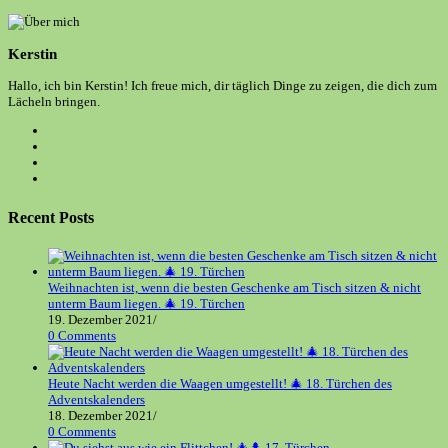
Kerstin
Hallo, ich bin Kerstin! Ich freue mich, dir täglich Dinge zu zeigen, die dich zum
Lächeln bringen.
Opens
in
Opens
a
in
Opens
new
a
in
Opens
tab
new
a
in
tab
new
a
Recent Posts
tab
new
tab
Weihnachten ist, wenn die besten Geschenke am Tisch sitzen & nicht
unterm Baum liegen. 🎄 19. Türchen
19. Dezember 2021
/
0 Comments
Heute Nacht werden die Waagen umgestellt! 🎄 18. Türchen des
Adventskalenders
18. Dezember 2021
/
0 Comments