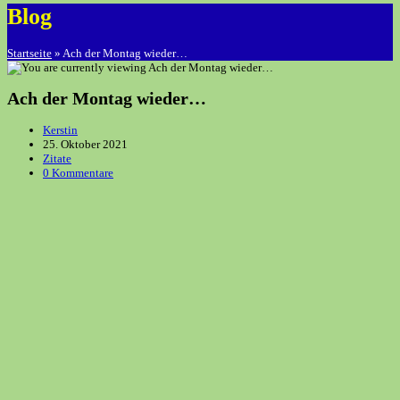
Blog
Startseite
»
Ach der Montag wieder…
Ach der Montag wieder…
Beitrags-
Kerstin
Autor:
Beitrag
25. Oktober 2021
veröffentlicht:
Beitrags-
Zitate
Kategorie:
Beitrags-
0 Kommentare
Kommentare: