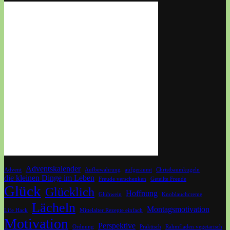
Adventskalender
Advent
Aufbewahrung
aufgeräumt
Christbaumkugeln
die kleinen Dinge im Leben
Freude verschenken
Geteilte Freude
Glück
Glücklich
Hoffnung
Glühwein
Knoblauchcreme
Lächeln
Montagsmotivation
Life Hack
Mittelalter Rezepte einfach
Motivation
Perspektive
Ordnung
Praktisch
Rahmfladen vegetarisch