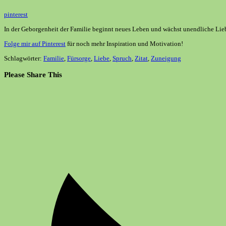
pinterest
In der Geborgenheit der Familie beginnt neues Leben und wächst unendliche Liebe
Folge mir auf Pinterest
für noch mehr Inspiration und Motivation!
Schlagwörter:
Familie
,
Fürsorge
,
Liebe
,
Spruch
,
Zitat
,
Zuneigung
Diesen
Please Share This
Inhalt
Öffnet
teilen
in
einem
neuen
Fenster