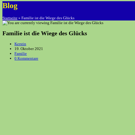
Blog
Startseite
»
Familie ist die Wiege des Glücks
Familie ist die Wiege des Glücks
Beitrags-
Kerstin
Autor:
Beitrag
19. Oktober 2021
veröffentlicht:
Beitrags-
Familie
Kategorie:
Beitrags-
0 Kommentare
Kommentare: